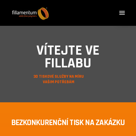
VÍTEJTE VE
FILLABU
3D TISKOVÉ SLUŽBY NA MÍRU
VAŠIM POTŘEBÁM
BEZKONKURENČNÍ TISK NA ZAKÁZKU